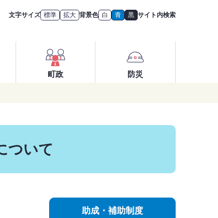
文字サイズ
標準
拡大
背景色
白
青
黒
サイト内検索
町政
防災
について
助成・補助制度