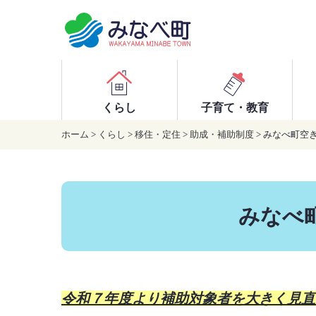
本
文
へ
移
動
くらし
子育て・教育
ホーム
>
くらし
>
移住・定住
>
助成・補助制度
> みなべ町空
みなべ
令和７年度より補助対象者を大きく見直