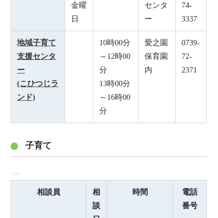
金曜
センタ
74-
日
ー
3337
地域子育て
10時00分
愛之園
0739-
支援センタ
～12時00
保育園
72-
ー
分
内
2371
(こひつじラ
13時00分
ンド)
～16時00
分
子育て
相談員
相
時間
電話
談
番号