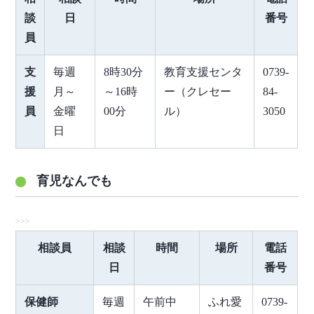
談
日
番号
員
支
毎週
8時30分
教育支援センタ
0739-
援
月～
～16時
ー（クレセー
84-
員
金曜
00分
ル）
3050
日
育児なんでも
相談員
相談
時間
場所
電話
日
番号
保健師
毎週
午前中
ふれ愛
0739-