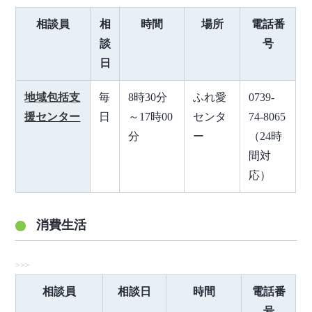
相談員
相
時間
場所
電話番
談
号
日
地域包括支
毎
8時30分
ふれ愛
0739-
援センター
日
～17時00
センタ
74-8065
分
ー
（24時
間対
応）
消費生活
相談員
相談日
時間
電話番
号