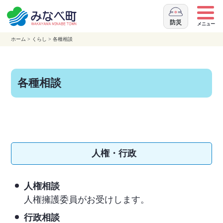
本
文
防災
メニュー
へ
ホーム
>
くらし
>
各種相談
移
動
各種相談
人権・行政
人権相談
人権擁護委員がお受けします。
行政相談