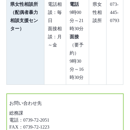
県女性相談所
電話相
電話
県女
073-
（配偶者暴力
談：毎
9時00
性相
445-
相談支援セン
日
分～21
談所
0793
ター）
面接相
時30分
談：月
面接
～金
（要予
約）
9時30
分～16
時30分
お問い合わせ先
総務課
電話：0739-72-2051
FAX：0739-72-1223