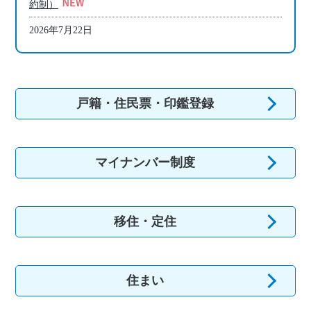
約制）
2026年7月22日
循環型社会形成推進地域計画の事後評価について
2026年6月18日
申請書作成支援システム導入業務「書かない窓口」 公募
戸籍・住民票・印鑑登録
型プロポーザルの実施について
2026年6月1日
水道料金の減免を令和８年１２月使用分まで継続します
マイナンバー制度
2026年5月20日
みなべ町個人向け太陽光発電設備・蓄電池導入支援事業補
助金
移住・定住
2026年5月7日
町営住宅の入居者を募集します
2026年3月31日
住まい
内水ハザードマップと雨水出水浸水想定区域図の公表につ
いて