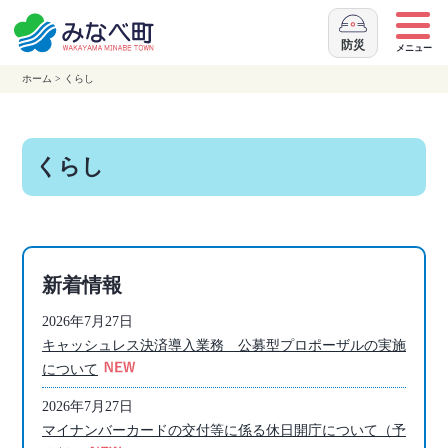
本
文
防災
メニュー
へ
ホーム
>
くらし
移
動
くらし
新着情報
2026年7月27日
キャッシュレス決済導入業務 公募型プロポーザルの実施
について
2026年7月27日
マイナンバーカードの交付等に係る休日開庁について（予