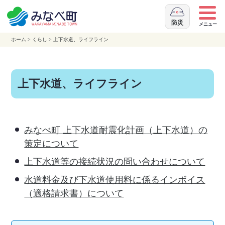
本
文
防災
メニュー
へ
ホーム
>
くらし
>
上下水道、ライフライン
移
動
上下水道、ライフライン
みなべ町 上下水道耐震化計画（上下水道）の
策定について
上下水道等の接続状況の問い合わせについて
水道料金及び下水道使用料に係るインボイス
（適格請求書）について