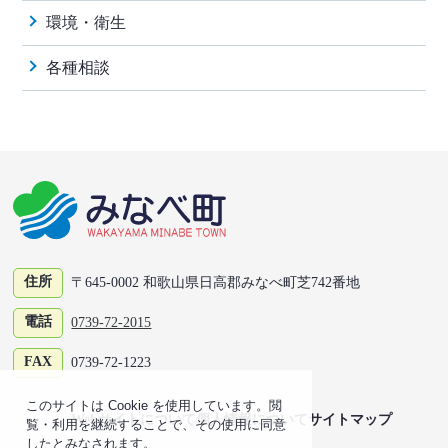
環境・衛生
各種相談
住所
〒645-0002 和歌山県日高郡みなべ町芝742番地
電話
0739-72-2015
FAX
0739-72-1223
このサイトは Cookie を使用しています。閲
Webサイトについて
個人情報について
サイトマップ
覧・利用を継続することで、その使用に同意
したとみなされます。