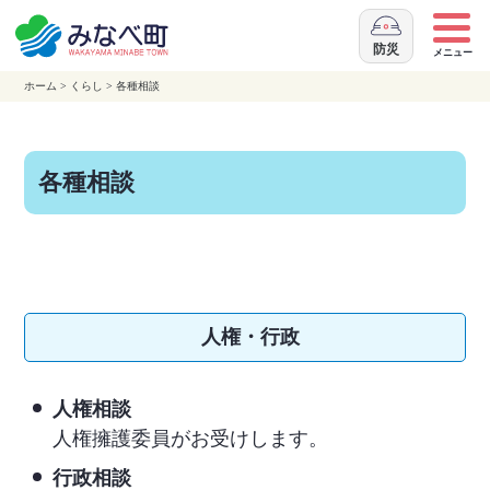
本
文
防災
メニュー
へ
ホーム
>
くらし
>
各種相談
移
動
各種相談
人権・行政
人権相談
人権擁護委員がお受けします。
行政相談