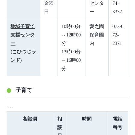
金曜
センタ
74-
日
ー
3337
地域子育て
10時00分
愛之園
0739-
支援センタ
～12時00
保育園
72-
ー
分
内
2371
(こひつじラ
13時00分
ンド)
～16時00
分
子育て
相談員
相
時間
電話
談
番号