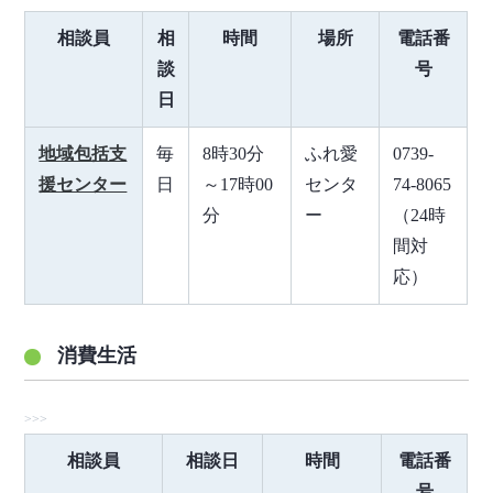
相談員
相
時間
場所
電話番
談
号
日
地域包括支
毎
8時30分
ふれ愛
0739-
援センター
日
～17時00
センタ
74-8065
分
ー
（24時
間対
応）
消費生活
相談員
相談日
時間
電話番
号