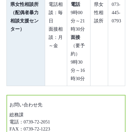
県女性相談所
電話相
電話
県女
073-
（配偶者暴力
談：毎
9時00
性相
445-
相談支援セン
日
分～21
談所
0793
ター）
面接相
時30分
談：月
面接
～金
（要予
約）
9時30
分～16
時30分
お問い合わせ先
総務課
電話：0739-72-2051
FAX：0739-72-1223