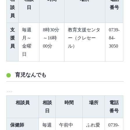
談
日
番号
員
支
毎週
8時30分
教育支援センタ
0739-
援
月～
～16時
ー（クレセー
84-
員
金曜
00分
ル）
3050
日
育児なんでも
相談員
相談
時間
場所
電話
日
番号
保健師
毎週
午前中
ふれ愛
0739-