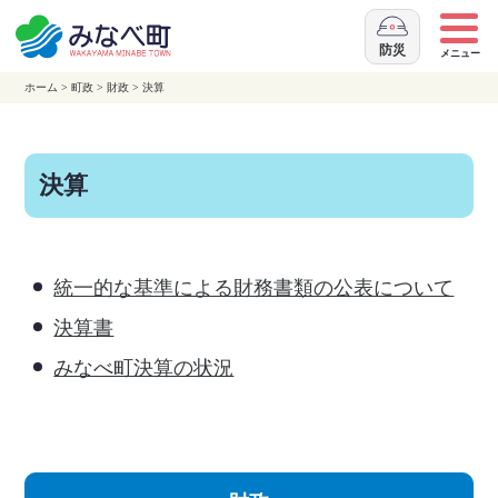
本
文
防災
メニュー
へ
ホーム
>
町政
>
財政
>
決算
移
動
決算
統一的な基準による財務書類の公表について
決算書
みなべ町決算の状況