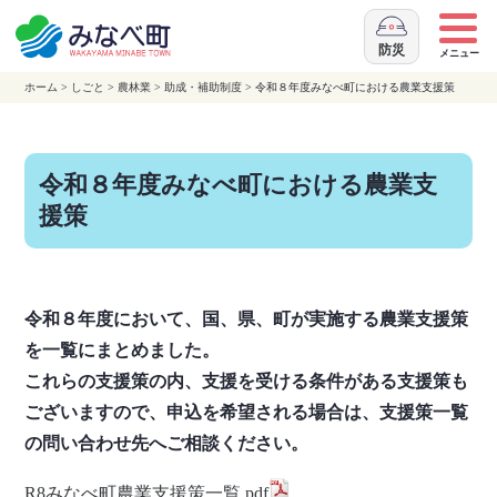
本
文
防災
メニュー
へ
ホーム
>
しごと
>
農林業
>
助成・補助制度
> 令和８年度みなべ町における農業支援策
移
動
令和８年度みなべ町における農業支
援策
令和８年度において、国、県、町が実施する農業支援策
を一覧にまとめました。
これらの支援策の内、支援を受ける条件がある支援策も
ございますので、申込を希望される場合は、支援策一覧
の問い合わせ先へご相談ください。
R8みなべ町農業支援策一覧.pdf