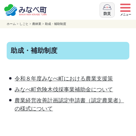
本
文
防災
メニュー
へ
ホーム
>
しごと
>
農林業
>
助成・補助制度
移
動
助成・補助制度
令和８年度みなべ町における農業支援策
みなべ町危険木伐採事業補助金について
農業経営改善計画認定申請書（認定農業者）
の様式について