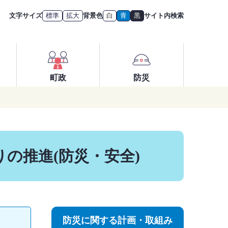
文字サイズ
標準
拡大
背景色
白
青
黒
サイト内検索
町政
防災
の推進(防災・安全)
防災に関する計画・取組み