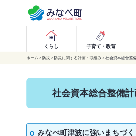
本
文
へ
移
動
くらし
子育て・教育
ホーム
>
防災
>
防災に関する計画・取組み
> 社会資本総合整
社会資本総合整備計
みなべ町津波に強いまちづく