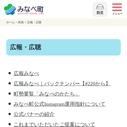
本
文
防災
メニュー
へ
ホーム
>
町政
>
広報・広聴
移
動
広報・広聴
広報みなべ
広報みなべ｜バックナンバー【#220から】
町勢要覧「みなべのかたち」
みなべ町公式Instagram運用指針について
公式バナーの紹介
これまでいただいたご提案について